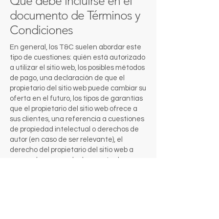
Qué debe incluirse en el
documento de Términos y
Condiciones
En general, los T&C suelen abordar este
tipo de cuestiones: quién está autorizado
a utilizar el sitio web, los posibles métodos
de pago, una declaración de que el
propietario del sitio web puede cambiar su
oferta en el futuro, los tipos de garantías
que el propietario del sitio web ofrece a
sus clientes, una referencia a cuestiones
de propiedad intelectual o derechos de
autor (en caso de ser relevante), el
derecho del propietario del sitio web a
suspender o cancelar la cuenta de un
miembro y mucho más.
Para obtener más información, lee
nuestro artículo
Cómo crear una política
de Términos y Condiciones
.