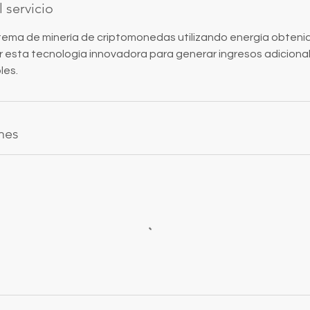
 servicio
tema de minería de criptomonedas utilizando energía obteni
 esta tecnología innovadora para generar ingresos adicional
les.
nes