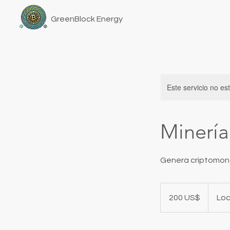
GreenBlock Energy
Este servicio no e
Minería
Genera criptomon
200
dólares
200 US$
Loc
estadounidenses