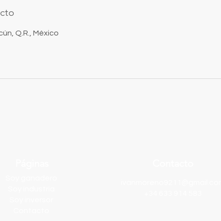
cto
ún, Q.R., México
Páginas
Contacto
Soy ganadero
ivanmoreno9211@gmail.co
Soy industria
+34 633 914 583
Soy inversor
Contacto